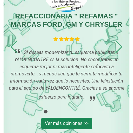
REFACCIONARIA " REFAMAS "
Compresores de aire
MARCAS FORD, GM Y CHRYSLER
Computadoras
co
o
Si deseas modernizar tu esquema publicitario
Conferencias Empresariales
os
YALOENCONTRÉ es la solución. No encontrarás un
esquema mejor ni más inteligente enfocado a
promoverte... y menos aún que te permita modificar tu
Construcciones en General
información cada vez que lo necesites. Una felicitación
para el equipo de YALOENCONTRÉ. Gracias a su enorme
Contadores
esfuerzo para lograrlo..
Control de Plagas
Ver más opiniones >>