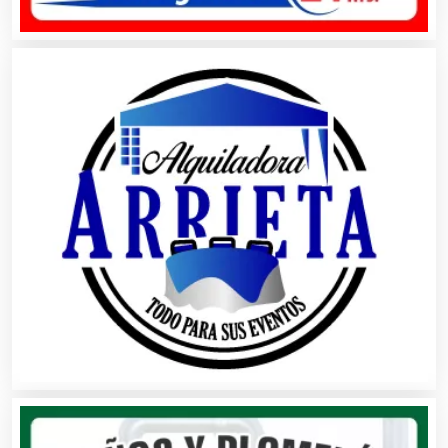
Banquetes
Bares y Cantinas
Basculas
Bebidas
Belleza
Bordados y Estampados
Boutiques