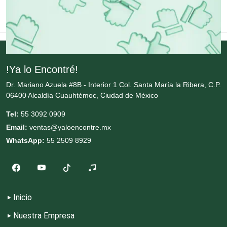
Conversiones Automotrices
Copiadoras
!Ya lo Encontré!
Cortinas, Persianas y Alfombras
Dr. Mariano Azuela #8B - Interior 1 Col. Santa María la Ribera, C.P.
06400 Alcaldía Cuauhtémoc, Ciudad de México
Cremerías y Salchichonerías
Tel:
55 3092 0909
Email:
ventas@yaloencontre.mx
Cristalerías
WhatsApp:
55 2509 8929
Cromadoras
Inicio
Decoración de Interiores
Nuestra Empresa