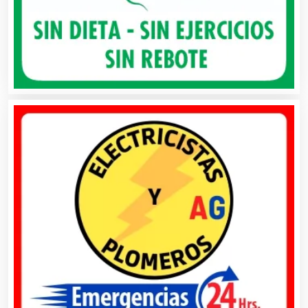
Automatización
Automóviles Nuevos y Usados
Autopartes Eléctricas
Avaluos
Balnearios
Bancos