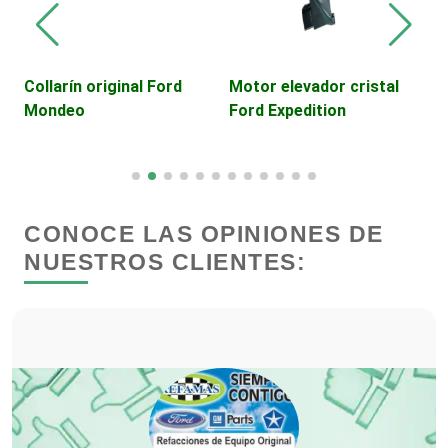
Cibercafés
Collarín original Ford
Motor elevador cristal
M
Mondeo
Ford Expedition
r
Clínicas de Belleza
S
Clínicas de Rehabilitación
CONOCE LAS OPINIONES DE
Clínicas y Hospitales
NUESTROS CLIENTES:
Clubes Deportivos
Cocinas Integrales
Combustibles y Lubricantes