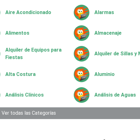
Aire Acondicionado
Alarmas
Alimentos
Almacenaje
Alquiler de Equipos para
Alquiler de Sillas 
Fiestas
Alta Costura
Aluminio
Análisis Clínicos
Análisis de Aguas
Aparatos y Equipos
Ver todas las Categorías
Arquitectos
Eléctricos
Artesanías
Artículos de Oficin