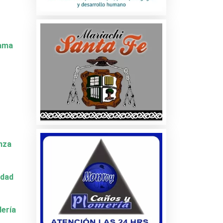
Dama
nza
idad
dería