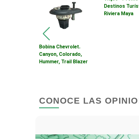
Autopartes Eléctricas
Destinos Turís
Riviera Maya
Bancos
Basculas
iginal Ford
Bobina Chevrolet.
Canyon, Colorado,
Hummer, Trail Blazer
Bordados y Estampados
Cafeterías
CONOCE LAS OPINIO
Camiones para Fletes
Carnicerías