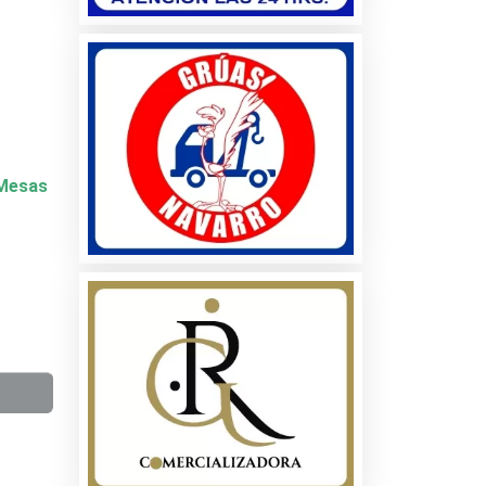
y Mesas
a