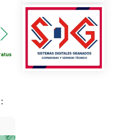
Promoción de
LINOLEUM
tratus
Afinación Mayor para
Vehículos
cio
:
es