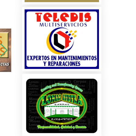
os
es
es
os
s y