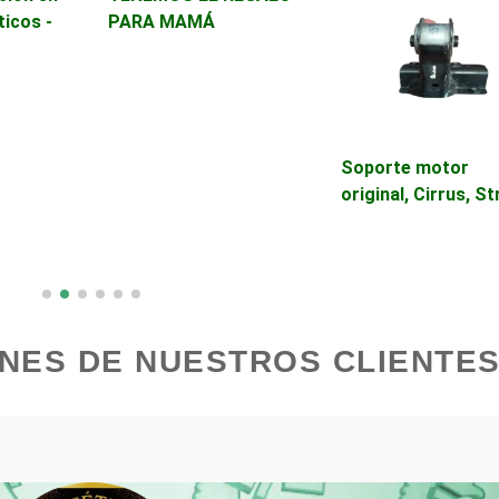
Avaluos
Balnearios
ticos -
PARA MAMÁ
Banquetes
Bares y Cantinas
Bebidas
Belleza
Soporte motor
original, Cirrus, S
Boutiques
Buceo
Cajas de Ahorro
Cámaras de Comer
NES DE NUESTROS CLIENTES
Cancelería de Aluminio
Capacitación
Carpinterías
Centros Comercial