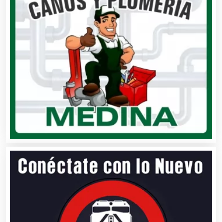
Avaluos
Balnearios
Bancos
Banquetes
Bares y Cantinas
Basculas