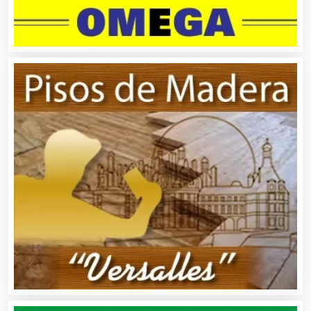
Alquiler de Autos
Alquiler de Equipos para Fiestas
Alquiler de Sillas y Mesas
Alquiler de Trajes de Etiqueta
Alta Costura
Aluminio
Ambulancias