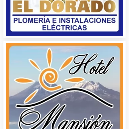
Artículos Personales
Artículos Publicitarios
Aseguradoras
Asesores Técnicos
Asesoría Fiscal
Asilos
Asociaciones Civiles