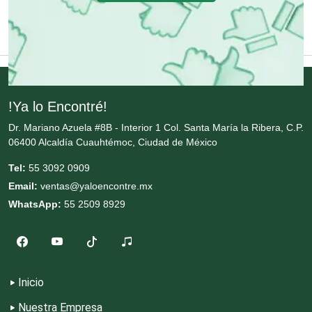
Cremerías y Salchichonerías
Cristalerías
Cromadoras
!Ya lo Encontré!
Dr. Mariano Azuela #8B - Interior 1 Col. Santa María la Ribera, C.P.
06400 Alcaldía Cuauhtémoc, Ciudad de México
Decoración de Interiores
Tel:
55 3092 0909
Email:
ventas@yaloencontre.mx
Dentistas
WhatsApp:
55 2509 8929
Deportes
Depósitos Dentales
Inicio
Nuestra Empresa