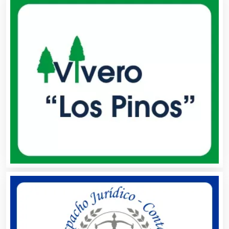
Análisis Clínicos
Análisis de Aguas
Animadores de Eventos
Aparatos y Equipos Eléctricos
Arquitectos
Artes Gráficas