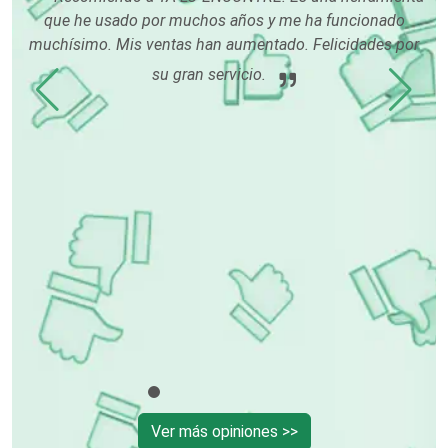
que he usado por muchos años y me ha funcionado
s
rma
muchísimo. Mis ventas han aumentado. Felicidades por
n
Construcciones en General
uy
su gran servicio.
l
Contadores
Control de Plagas
Conversiones Automotrices
Copiadoras
Cortinas, Persianas y Alfombras
Ver más opiniones >>