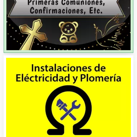
Agricultura y Ganadería
Agua Purificada
Aire Acondicionado
Alarmas
Albercas
Alimentos
Almacenaje