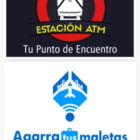
Bebidas
Belleza
Bordados y Estampados
Boutiques
Buceo
Cafeterías
Cajas de Ahorro