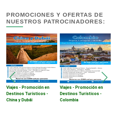
Centros de Espectáculos
PROMOCIONES Y OFERTAS DE
NUESTROS PATROCINADORES:
Centros de Nutrición
Centros Turísticos
Cerrajerías
Cibercafés
Viajes - Promoción en
Viajes - Promoción en
A
Destinos Turísticos -
Destinos Turísticos -
Clínicas de Belleza
China y Dubái
Colombia
Clínicas de Rehabilitación