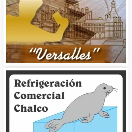
Avaluos
Balnearios
Bancos
Banquetes
Bares y Cantinas
Basculas
Bebidas