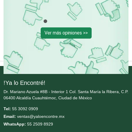
Enfermeras
Envases y Empaques
Ver más opiniones >>
Equipos contra Incendios
Equipos de Oficina
Equipos Médicos
!Ya lo Encontré!
Dr. Mariano Azuela #8B - Interior 1 Col. Santa María la Ribera, C.P.
06400 Alcaldía Cuauhtémoc, Ciudad de México
Escuelas de Artes
Tel:
55 3092 0909
Email:
ventas@yaloencontre.mx
Escuelas de Conducción
WhatsApp:
55 2509 8929