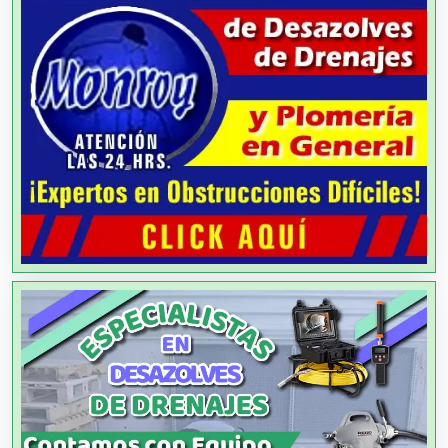
Agua Purificada
Aire Acondicionado
Alarmas
Albercas
Alimentos
Almacenaje