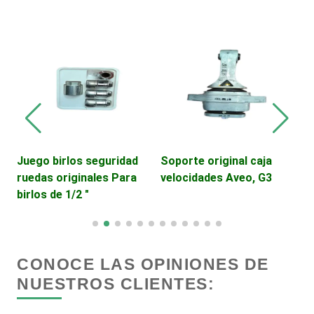
Desarrollo de Software
Desperdicios Industriales
Dulcerías
Juego birlos seguridad
Soporte original caja
A
Edecanes
ruedas originales Para
velocidades Aveo, G3
birlos de 1/2 "
Editores
CONOCE LAS OPINIONES DE
Electricidad y Plomería
NUESTROS CLIENTES:
Electrodomésticos