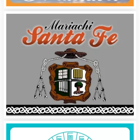
Camiones para Fletes
Cancelería de Aluminio
Capacitación
Carnicerías
Carpinterías
Centros Comerciales
Centros de Espectáculos