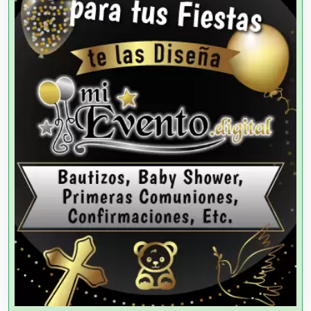
Análisis Clínicos
Análisis de Aguas
Animadores de Eventos
Aparatos y Equipos Eléctricos
Arquitectos
Artes Gráficas
Artesanías