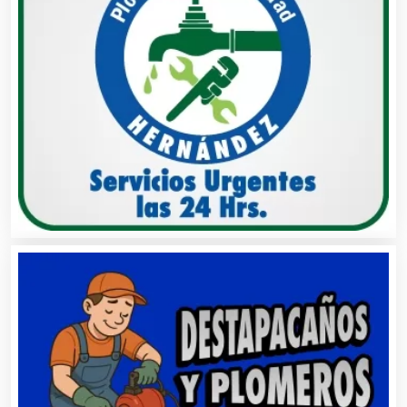
Buceo
Cafeterías
Cajas de Ahorro
Cámaras de Comercio
Camiones para Fletes
Cancelería de Aluminio
Capacitación