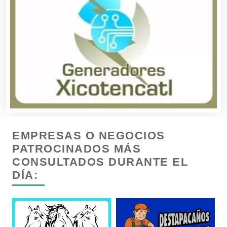
Conversiones Automotrices
Copiadoras
Cortinas, Persianas y Alfombras
Cremerías y Salchichonerías
EMPRESAS O NEGOCIOS
Cristalerías
PATROCINADOS MÁS
CONSULTADOS DURANTE EL
Cromadoras
DÍA:
Decoración de Interiores