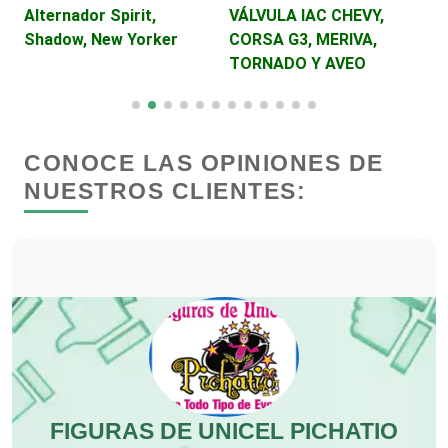
Alternador Spirit,
VÁLVULA IAC CHEVY,
Edecanes
Shadow, New Yorker
CORSA G3, MERIVA,
TORNADO Y AVEO
Editores
CONOCE LAS OPINIONES DE
Electricidad y Plomería
NUESTROS CLIENTES:
Electrodomésticos
Electrónica
Elevadores y Ascensores
Empaques y Embalajes
FIGURAS DE UNICEL PICHATIO