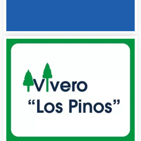
Automatización
Automóviles Nuevos y Usados
Autopartes Eléctricas
Avaluos
Balnearios
Bancos
Banquetes