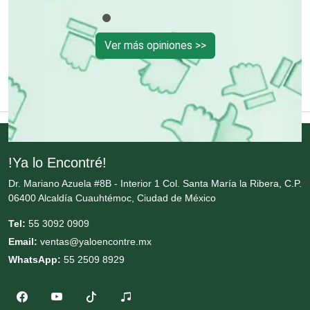
Equipos Médicos
Ver más opiniones >>
Escuelas de Artes
Escuelas de Conducción
!Ya lo Encontré!
Escuelas de Gastronomía
Dr. Mariano Azuela #8B - Interior 1 Col. Santa María la Ribera, C.P.
06400 Alcaldía Cuauhtémoc, Ciudad de México
Escuelas de Idiomas
Tel:
55 3092 0909
Email:
ventas@yaloencontre.mx
WhatsApp:
55 2509 8929
Escuelas de Manejo