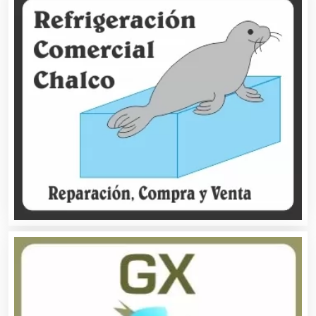
Compresores de aire
Computadoras
Conferencias Empresariales
Construcciones en General
Contadores
Control de Plagas