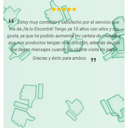
Empresas de Limpieza
Estoy muy contento y satisfecho por el servicio que
me da ¡Ya lo Encontré! Tengo ya 10 años con ellos y me
e
Energía Solar
gusta, ya que he podido aumentar mi cartera de clientes y
E
que mis productos tengan más difusión, además de que
í me
me llegan mensajes cuando un cliente visita mi perfil.
Enfermedades de la Piel
Gracias y éxito para ambos.
Enfermeras
Envases y Empaques
Equipos contra Incendios
Equipos de Oficina