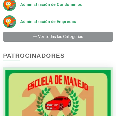
Administración de Condominios
Administración de Empresas
Ver todas las Categorías
Agencias Aduanales
PATROCINADORES
Agencias de Autos
Agencias de Cobranza
Agencias de Colocación
Agencias de Modelos