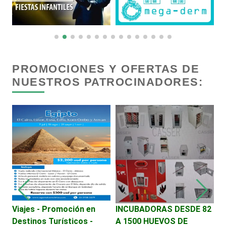
Centros Comerciales
Centros de Espectáculos
PROMOCIONES Y OFERTAS DE
NUESTROS PATROCINADORES:
Centros de Nutrición
Centros Turísticos
Cerrajerías
Cibercafés
Viajes - Promoción en
INCUBADORAS DESDE 82
B
Destinos Turísticos -
A 1500 HUEVOS DE
C
Clínicas de Belleza