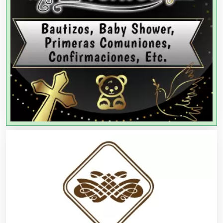
Agricultores
Agricultura y Ganadería
Agua Purificada
Aire Acondicionado
Alarmas
Albercas
Alimentos