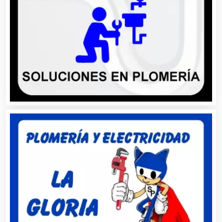
Artículos para Regalos
Artículos Personales
Artículos Publicitarios
Aseguradoras
Asesores Técnicos
Asesoría Fiscal
Asilos