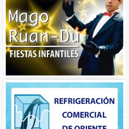
Basculas
Bebidas
Belleza
Bordados y Estampados
Boutiques
Buceo
Cafeterías