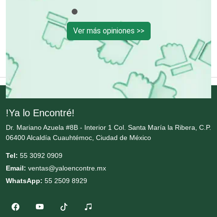
Cortinas, Persianas y Alfombras
Ver más opiniones >>
Cremerías y Salchichonerías
Cristalerías
Cromadoras
!Ya lo Encontré!
Dr. Mariano Azuela #8B - Interior 1 Col. Santa María la Ribera, C.P.
06400 Alcaldía Cuauhtémoc, Ciudad de México
Decoración de Interiores
Tel:
55 3092 0909
Email:
ventas@yaloencontre.mx
Dentistas
WhatsApp:
55 2509 8929
Deportes