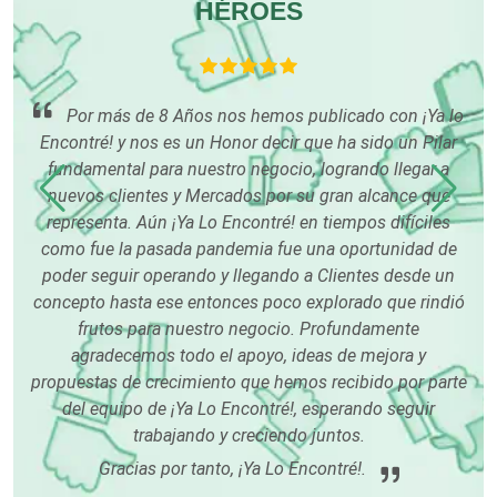
HÉROES
Computadoras
Conferencias Empresariales
tus
Por más de 8 Años nos hemos publicado con ¡Ya lo
Encontré! y nos es un Honor decir que ha sido un Pilar
Construcciones en General
fundamental para nuestro negocio, logrando llegar a
nuevos clientes y Mercados por su gran alcance que
p
representa. Aún ¡Ya Lo Encontré! en tiempos difíciles
i
Contadores
como fue la pasada pandemia fue una oportunidad de
pa
poder seguir operando y llegando a Clientes desde un
Control de Plagas
concepto hasta ese entonces poco explorado que rindió
frutos para nuestro negocio. Profundamente
agradecemos todo el apoyo, ideas de mejora y
Conversiones Automotrices
propuestas de crecimiento que hemos recibido por parte
del equipo de ¡Ya Lo Encontré!, esperando seguir
trabajando y creciendo juntos.
Copiadoras
Gracias por tanto, ¡Ya Lo Encontré!.