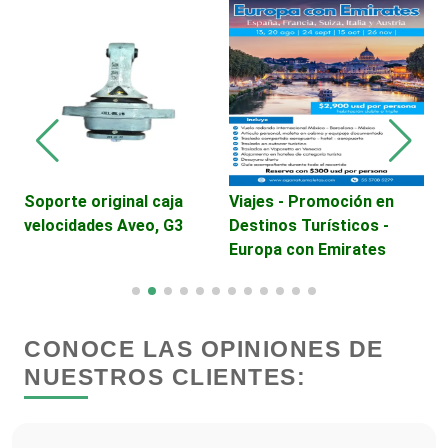
Desarrollo de Software
V
D
R
Desperdicios Industriales
Dulcerías
Soporte original caja
Viajes - Promoción en
Edecanes
velocidades Aveo, G3
Destinos Turísticos -
Europa con Emirates
Editores
CONOCE LAS OPINIONES DE
Electricidad y Plomería
NUESTROS CLIENTES:
Electrodomésticos