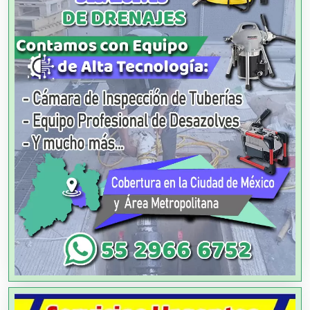
Agua Purificada
Aire Acondicionado
Alarmas
Albercas
Alimentos
Almacenaje
Alquiler de Autos