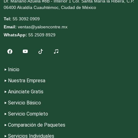
Dr. Mariano Azuela #8B - Interior 1 Col. Santa María la Ribera, C.P.
06400 Alcaldía Cuauhtémoc, Ciudad de México
Escuelas de Idiomas
Tel:
55 3092 0909
Email:
ventas@yaloencontre.mx
WhatsApp:
55 2509 8929
Escuelas de Manejo
Escuelas de Masaje y Quiropráctica
Inicio
Escuelas y Academias
Nuestra Empresa
Anúnciate Gratis
Estanterías
Servicio Básico
Servicio Completo
Estéticas
Comparación de Paquetes
Servicios Individuales