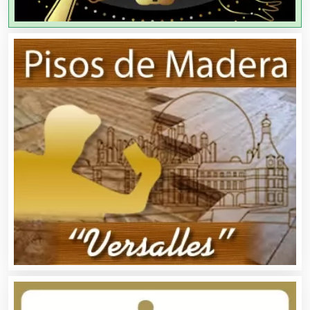
Artículos Publicitarios
Aseguradoras
Asesores Técnicos
Asesoría Fiscal
Asilos
Asociaciones Civiles
Asociaciones Empresariales