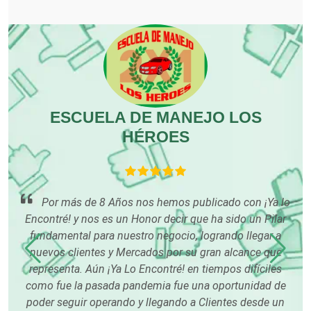
Electrónica
Elevadores y Ascensores
Empaques y Embalajes
ESCUELA DE MANEJO LOS
HÉROES
Empresas de Limpieza
hace
Por más de 8 Años nos hemos publicado con ¡Ya lo
Energía Solar
s
Encontré! y nos es un Honor decir que ha sido un Pilar
fundamental para nuestro negocio, logrando llegar a
Enfermedades de la Piel
án
nuevos clientes y Mercados por su gran alcance que
os
representa. Aún ¡Ya Lo Encontré! en tiempos difíciles
ndo
como fue la pasada pandemia fue una oportunidad de
Enfermeras
poder seguir operando y llegando a Clientes desde un