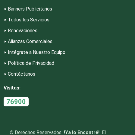
Estudios de Grabación
Banners Publicitarios
Todos los Servicios
Estudios Fotográficos
Renovaciones
Alianzas Comerciales
Etiquetas
Intégrate a Nuestro Equipo
Exhibidores y Mallas
Política de Privacidad
Contáctanos
Exportadores
Visítas:
76900
Extinguidores
Fabrica de Artículos Publicitarios
©
Derechos Reservados
!Ya lo Encontré!
El