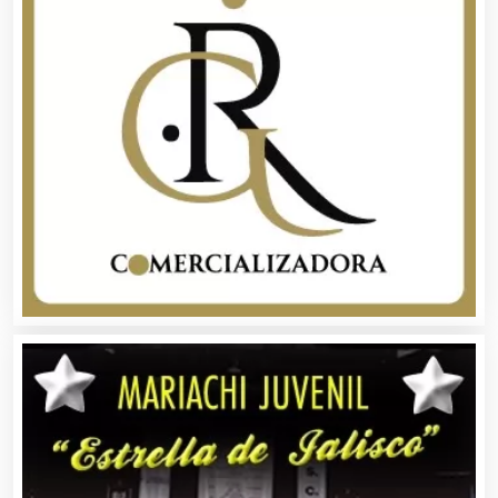
Audio, Sonido e Iluminación
Audios para Eventos
Autobuses
Automatización
Automóviles Nuevos y Usados
Autopartes Eléctricas
Avaluos