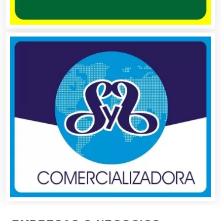
Contadores
Control de Plagas
Conversiones Automotrices
Copiadoras
Cortinas, Persianas y Alfombras
Cremerías y Salchichonerías