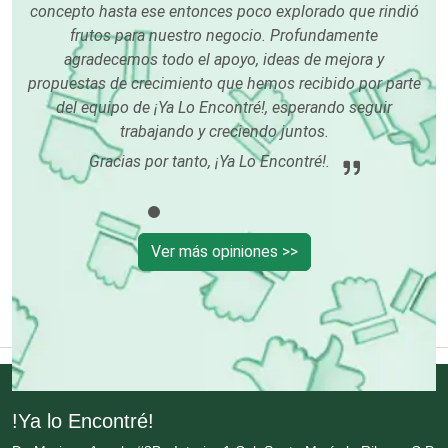
concepto hasta ese entonces poco explorado que rindió
frutos para nuestro negocio. Profundamente
Envases y Empaques
agradecemos todo el apoyo, ideas de mejora y
propuestas de crecimiento que hemos recibido por parte
del equipo de ¡Ya Lo Encontré!, esperando seguir
Equipos contra Incendios
trabajando y creciendo juntos.
Gracias por tanto, ¡Ya Lo Encontré!.
Equipos de Oficina
Equipos Médicos
Ver más opiniones >>
Escuelas de Artes
Escuelas de Conducción
!Ya lo Encontré!
Escuelas de Gastronomía