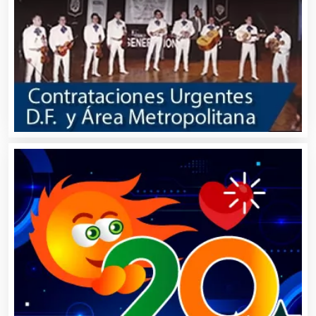
Balnearios
Bancos
Banquetes
Bares y Cantinas
Basculas
Bebidas
Belleza