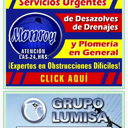
Alquiler de Equipos para Fiestas
Alquiler de Sillas y Mesas
Alquiler de Trajes de Etiqueta
Alta Costura
Aluminio
Ambulancias
Análisis Clínicos