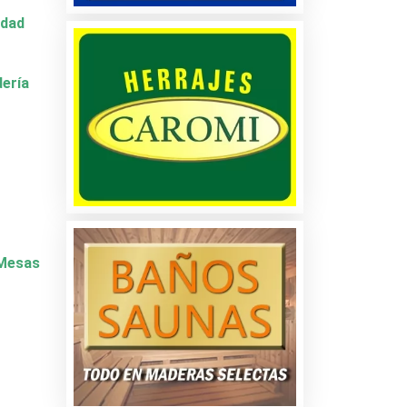
idad
dería
y Mesas