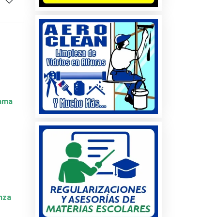
Dama
nza