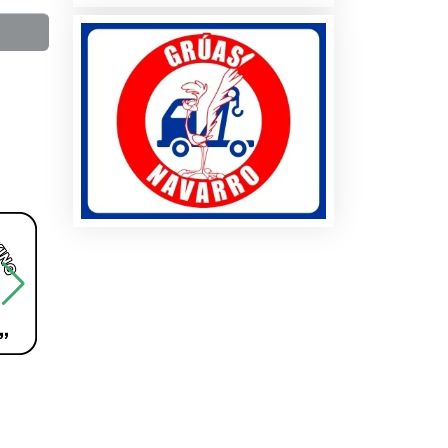
a
os
es
es
os