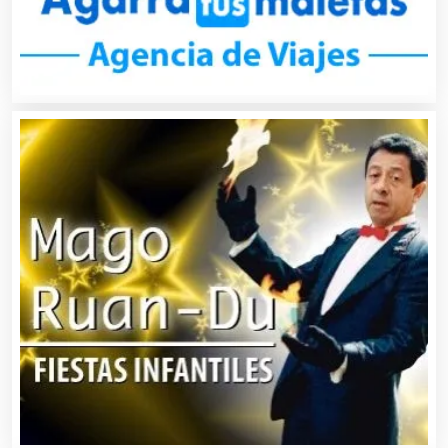
Bancos
Banquetes
Bares y Cantinas
Basculas
Bebidas
Belleza
Bordados y Estampados