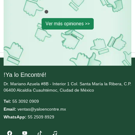
Control de Plagas
Conversiones Automotrices
Ver más opiniones >>
Copiadoras
Cortinas, Persianas y Alfombras
!Ya lo Encontré!
Cremerías y Salchichonerías
Dr. Mariano Azuela #8B - Interior 1 Col. Santa María la Ribera, C.P.
06400 Alcaldía Cuauhtémoc, Ciudad de México
Cristalerías
Tel:
55 3092 0909
Email:
ventas@yaloencontre.mx
WhatsApp:
55 2509 8929
Cromadoras