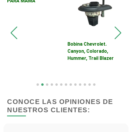
PARA MAMÁ
Cerrajerías
Cibercafés
Bobina Chevrolet.
V
Canyon, Colorado,
D
Clínicas de Belleza
Hummer, Trail Blazer
C
Clínicas de Rehabilitación
Clínicas y Hospitales
CONOCE LAS OPINIONES DE
NUESTROS CLIENTES:
Clubes Deportivos
Cocinas Integrales