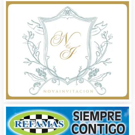
Alarmas
Albercas
Alimentos
Almacenaje
Alquiler de Autos
Alquiler de Equipos para Fiestas
Alquiler de Sillas y Mesas