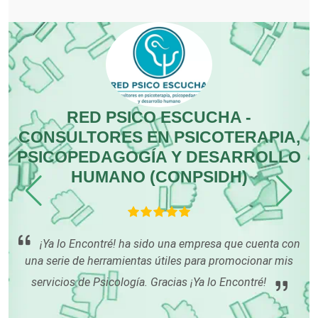
Combustibles y Lubricantes
Compresores de aire
RED PSICO ESCUCHA -
R
CONSULTORES EN PSICOTERAPIA,
Computadoras
PSICOPEDAGOGÍA Y DESARROLLO
HUMANO (CONPSIDH)
Conferencias Empresariales
sa
le
Construcciones en General
sa
¡Ya lo Encontré! ha sido una empresa que cuenta con
tu
una serie de herramientas útiles para promocionar mis
ón
Contadores
servicios de Psicología. Gracias ¡Ya lo Encontré!
rme