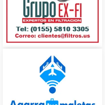
Autobuses
Automatización
Automóviles Nuevos y Usados
Autopartes Eléctricas
Avaluos
Balnearios