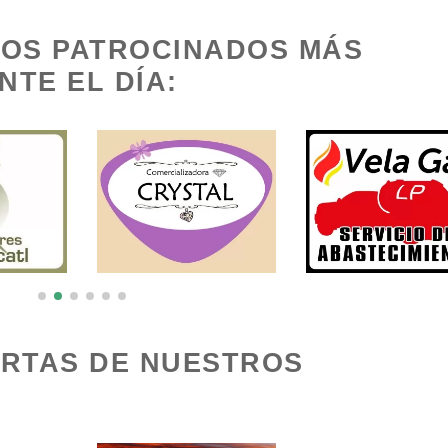
Artesanías
Artículos de Oficin
IOS PATROCINADOS MÁS
TE EL DÍA:
Artículos Deportivos
Artículos Importad
Artículos para Regalos
Artículos Personal
Aseguradoras
Asesores Técnicos
Asilos
Asociaciones Civil
Audio, Sonido e
Audios para Event
ERTAS DE NUESTROS
Iluminación
Automóviles Nuevo
Automatización
Usados