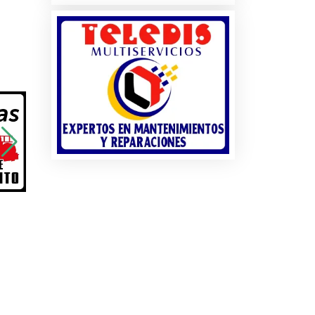
a
os
es
es
os
s y