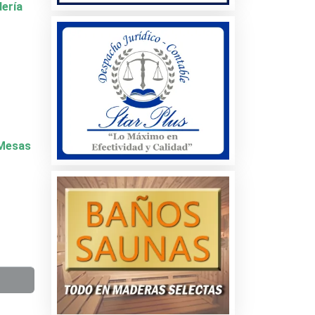
dería
y Mesas