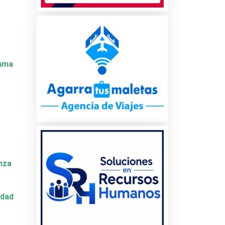
Dama
nza
idad