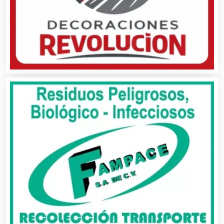
Balnearios
Bancos
Banquetes
Bares y Cantinas
Basculas
Bebidas
Belleza