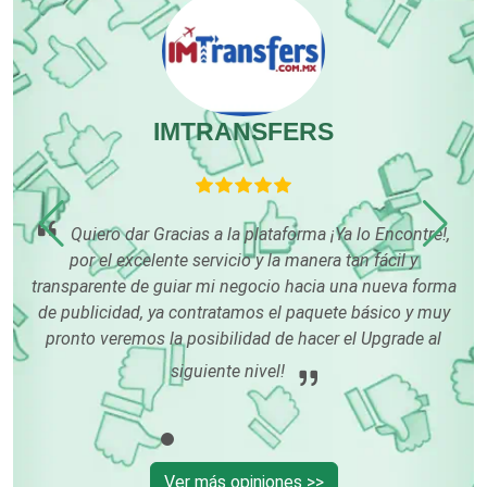
Elevadores y Ascensores
Empaques y Embalajes
IMTRANSFERS
Empresas de Limpieza
nta
Quiero dar Gracias a la plataforma ¡Ya lo Encontré!,
o
por el excelente servicio y la manera tan fácil y
co
Energía Solar
por
transparente de guiar mi negocio hacia una nueva forma
de publicidad, ya contratamos el paquete básico y muy
pronto veremos la posibilidad de hacer el Upgrade al
Enfermedades de la Piel
siguiente nivel!
Enfermeras
Ver más opiniones >>
Envases y Empaques