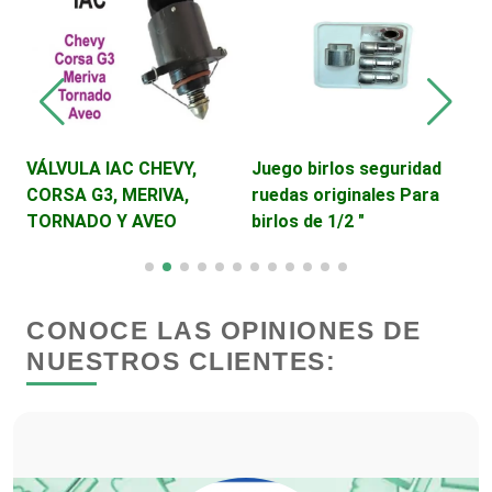
Desperdicios Industriales
Dulcerías
VÁLVULA IAC CHEVY,
Juego birlos seguridad
C
Edecanes
CORSA G3, MERIVA,
ruedas originales Para
M
TORNADO Y AVEO
birlos de 1/2 "
Editores
CONOCE LAS OPINIONES DE
Electricidad y Plomería
NUESTROS CLIENTES:
Electrodomésticos
Electrónica