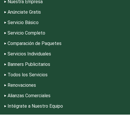
Nuestra Empresa
Escuelas de Idiomas
Anúnciate Gratis
Servicio Básico
Escuelas de Manejo
Servicio Completo
Escuelas de Masaje y Quiropráctica
Comparación de Paquetes
Servicios Individuales
Escuelas y Academias
Banners Publicitarios
Todos los Servicios
Estanterías
Renovaciones
Alianzas Comerciales
Estéticas
Intégrate a Nuestro Equipo
Política de Privacidad
Estudios de Grabación
Contáctanos