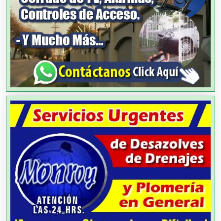
Análisis de Aguas
Animadores de Eventos
Aparatos y Equipos Eléctricos
Arquitectos
Artes Gráficas
Artesanías
Artículos de Oficina