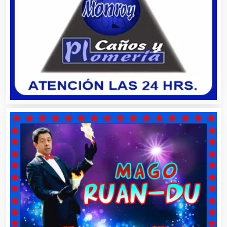
Centros Turísticos
Cerrajerías
Cibercafés
Clínicas de Belleza
Clínicas de Rehabilitación
Clínicas y Hospitales
Clubes Deportivos