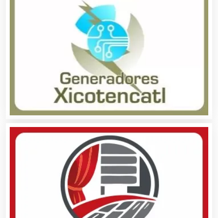
Audios para Eventos
Autobuses
Automatización
Automóviles Nuevos y Usados
Autopartes Eléctricas
Avaluos