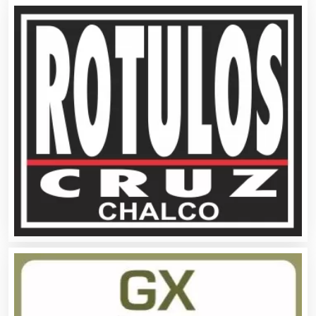
Aseguradoras
Asesores Técnicos
Asesoría Fiscal
Asilos
Asociaciones Civiles
Asociaciones Empresariales
Audio, Sonido e Iluminación