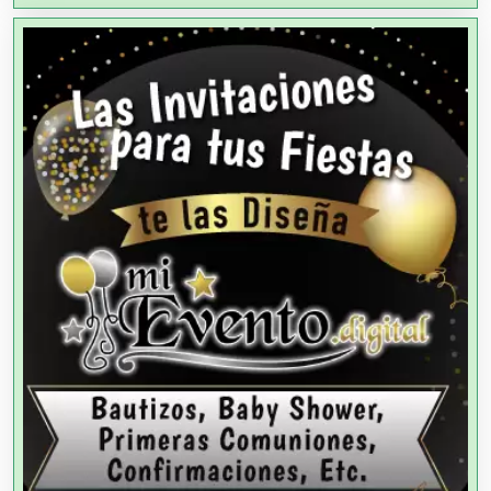
Aire Acondicionado
Alarmas
Albercas
Alimentos
Almacenaje
Alquiler de Autos
Alquiler de Equipos para Fiestas