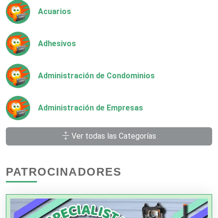
Acuarios
Adhesivos
Administración de Condominios
Administración de Empresas
Ver todas las Categorías
Agencias Aduanales
PATROCINADORES
Agencias de Autos
Agencias de Cobranza