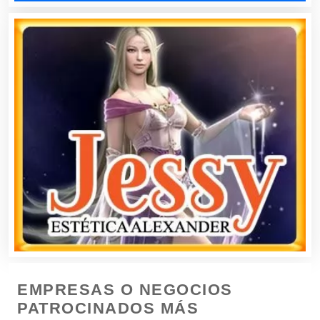
Contadores
Control de Plagas
Conversiones Automotrices
Copiadoras
Cortinas, Persianas y Alfombras
Cremerías y Salchichonerías
EMPRESAS O NEGOCIOS
Cristalerías
PATROCINADOS MÁS