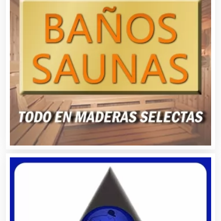
Cancelería de Aluminio
Capacitación
Carnicerías
Carpinterías
Centros Comerciales
Centros de Espectáculos
Centros de Nutrición