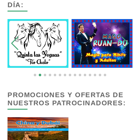
DÍA:
Conversiones Automotrices
Copiadoras
Cortinas, Persianas y Alfombras
Cremerías y Salchichonerías
Cristalerías
PROMOCIONES Y OFERTAS DE
NUESTROS PATROCINADORES:
Cromadoras
Decoración de Interiores