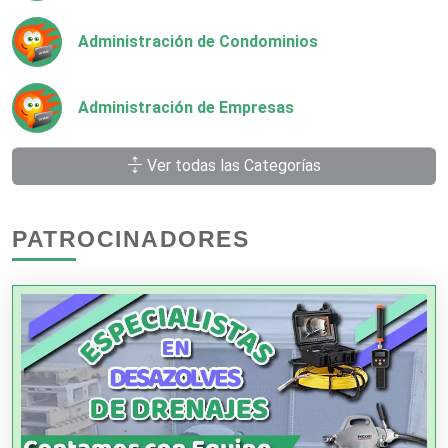
Administración de Condominios
Administración de Empresas
Ver todas las Categorías
Agencias Aduanales
PATROCINADORES
Agencias de Autos
Agencias de Cobranza
Agencias de Colocación
Agencias de Modelos