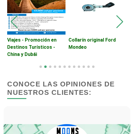
Dentistas
Deportes
Viajes - Promoción en
Collarín original Ford
V
Destinos Turísticos -
Mondeo
D
Depósitos Dentales
China y Dubái
C
al
Dermatólogos
CONOCE LAS OPINIONES DE
Desarrollo de Software
NUESTROS CLIENTES:
Desperdicios Industriales
Dulcerías