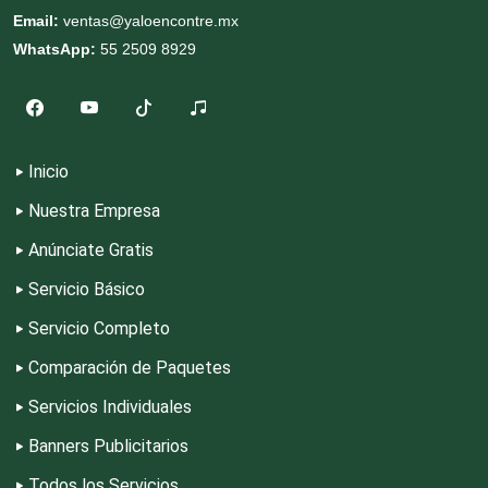
Equipos de Oficina
Email:
ventas@yaloencontre.mx
WhatsApp:
55 2509 8929
Equipos Médicos
Escuelas de Artes
Inicio
Nuestra Empresa
Escuelas de Conducción
Anúnciate Gratis
Servicio Básico
Escuelas de Gastronomía
Servicio Completo
Comparación de Paquetes
Escuelas de Idiomas
Servicios Individuales
Banners Publicitarios
Escuelas de Manejo
Todos los Servicios