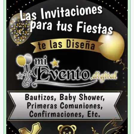
Alquiler de Trajes de Etiqueta
Alta Costura
Aluminio
Ambulancias
Análisis Clínicos
Análisis de Aguas
Animadores de Eventos