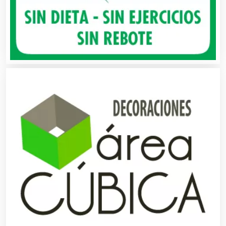
Autobuses
Automatización
Automóviles Nuevos y Usados
Autopartes Eléctricas
Avaluos
Balnearios
Bancos