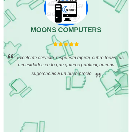
Edecanes
MOONS COMPUTERS
Editores
C
P
Electricidad y Plomería
Excelente servicio, respuesta rápida, cubre todas tus
necesidades en lo que quieres publicar, buenas
 lo
ar
sugerencias a un buen precio
Electrodomésticos
a
e
u
Electrónica
s
de
un
Elevadores y Ascensores
dió