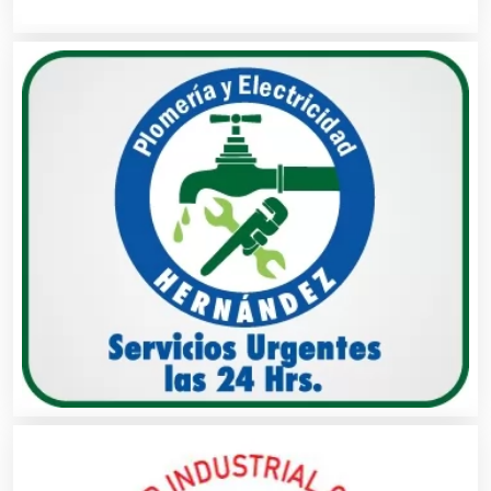
Banquetes
Bares y Cantinas
Basculas
Bebidas
Belleza
Bordados y Estampados
Boutiques