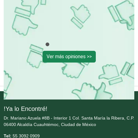
Empaques y Embalajes
rte
Empresas de Limpieza
Energía Solar
Ver más opiniones >>
Enfermedades de la Piel
Enfermeras
Envases y Empaques
!Ya lo Encontré!
Dr. Mariano Azuela #8B - Interior 1 Col. Santa María la Ribera, C.P.
Equipos contra Incendios
06400 Alcaldía Cuauhtémoc, Ciudad de México
Tel:
55 3092 0909