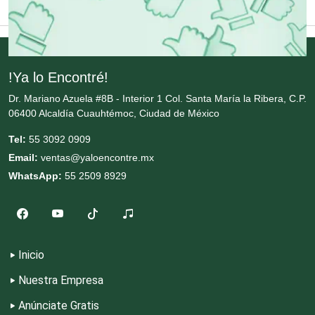
Copiadoras
Cortinas, Persianas y Alfombras
!Ya lo Encontré!
Cremerías y Salchichonerías
Dr. Mariano Azuela #8B - Interior 1 Col. Santa María la Ribera, C.P.
06400 Alcaldía Cuauhtémoc, Ciudad de México
Cristalerías
Tel:
55 3092 0909
Email:
ventas@yaloencontre.mx
WhatsApp:
55 2509 8929
Cromadoras
Decoración de Interiores
Inicio
Dentistas
Nuestra Empresa
Anúnciate Gratis