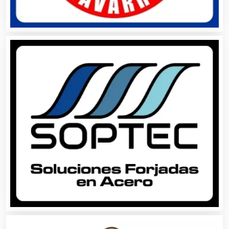
Automóviles Nuevos y Usados
Autopartes Eléctricas
Avaluos
Balnearios
Bancos
Banquetes
Bares y Cantinas