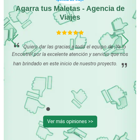
Agarra tus Maletas - Agencia de
Viajes
Computadoras
Conferencias Empresariales
nta
o
Quiero dar las gracias a todo el equipo de ¡Ya lo
por
Encontré! por la excelente atención y servicio que nos
Construcciones en General
po
han brindado en este inicio de nuestro proyecto.
du
Contadores
Control de Plagas
Conversiones Automotrices
Ver más opiniones >>