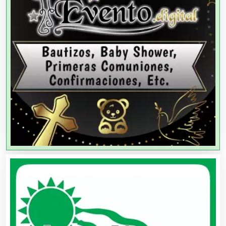
Agencias de Viajes
Agricultores
Agricultura y Ganadería
Agua Purificada
Aire Acondicionado
Alarmas
Albercas