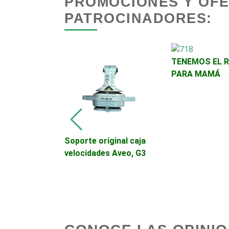
PROMOCIONES Y OF
Empresariales
PATROCINADORES:
Autobuses
TENEMOS EL 
Autopartes Eléctricas
PARA MAMÁ
Bancos
Basculas
vrolet.
Soporte original caja
lorado,
velocidades Aveo, G3
ail Blazer
Bordados y Estampados
Cafeterías