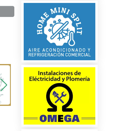
a
os
es
es
os