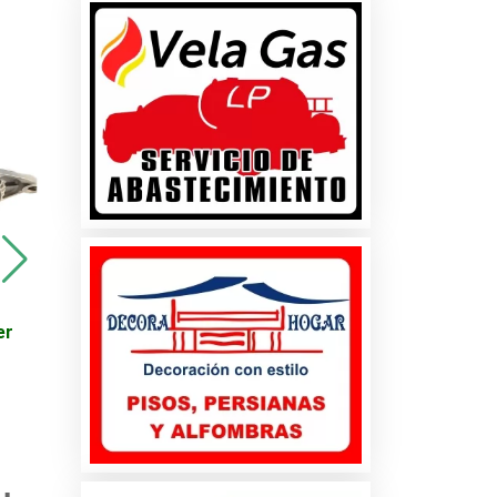
s y
Viajes - Promoción en
Viajes - Promoción en
er
Destinos Turísticos -
Destinos Turísticos -
Egipto
Huasteca Potosina
cio