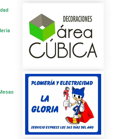
idad
dería
y Mesas