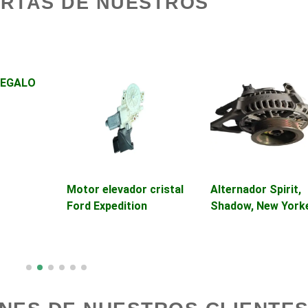
ERTAS DE NUESTROS
Iluminación
Automóviles Nuevo
Automatización
Usados
REGALO
Avaluos
Balnearios
Banquetes
Bares y Cantinas
Bebidas
Belleza
Motor elevador cristal
Alternador Spirit,
Ford Expedition
Shadow, New York
Boutiques
Buceo
Cajas de Ahorro
Cámaras de Comer