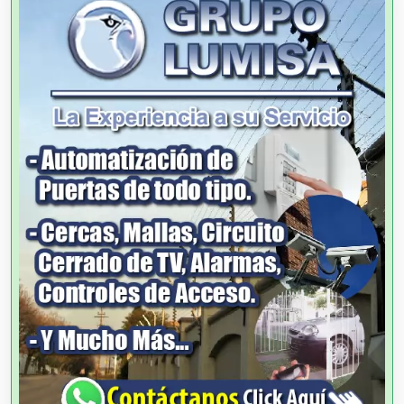
Alta Costura
Aluminio
Ambulancias
Análisis Clínicos
Análisis de Aguas
Animadores de Eventos
Aparatos y Equipos Eléctricos