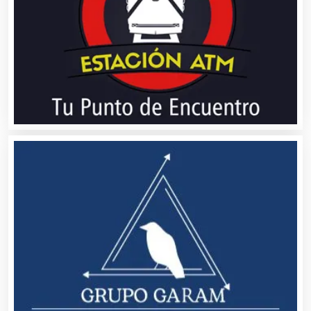
Asesoría Fiscal
Asilos
Asociaciones Civiles
Asociaciones Empresariales
Audio, Sonido e Iluminación
Audios para Eventos
Autobuses