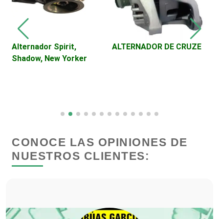
Dentistas
Deportes
rnador Spirit,
ALTERNADOR DE CRUZE
Viajes - 
ow, New Yorker
Destinos 
Depósitos Dentales
Huasteca
Dermatólogos
Desarrollo de Software
CONOCE LAS OPINIONES DE
NUESTROS CLIENTES:
Desperdicios Industriales
Dulcerías