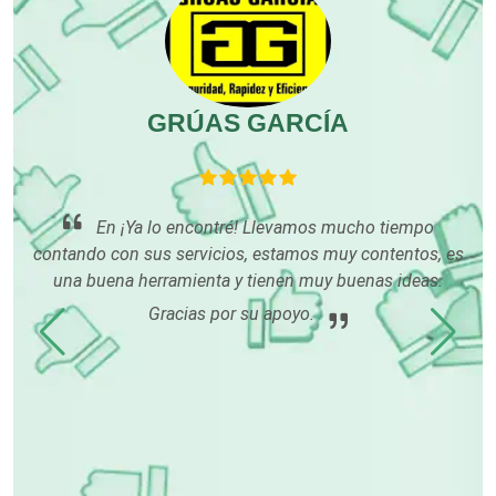
Edecanes
Editores
GRÚAS GARCÍA
R
Electricidad y Plomería
En ¡Ya lo encontré! Llevamos mucho tiempo
Electrodomésticos
contando con sus servicios, estamos muy contentos, es
una buena herramienta y tienen muy buenas ideas.
Electrónica
Gracias por su apoyo.
tu
ón
Elevadores y Ascensores
rme
Empaques y Embalajes