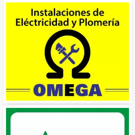
Bares y Cantinas
Basculas
Bebidas
Belleza
Bordados y Estampados
Boutiques
Buceo