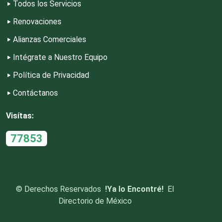
Todos los Servicios
Renovaciones
Escuelas y Academias
Alianzas Comerciales
Intégrate a Nuestro Equipo
Estanterías
Política de Privacidad
Contáctanos
Estéticas
Visítas:
Estudios de Grabación
77853
Estudios Fotográficos
©
Derechos Reservados
!Ya lo Encontré!
El
Etiquetas
Directorio de México