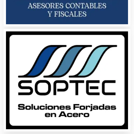
Automatización
Automóviles Nuevos y Usados
Autopartes Eléctricas
Avaluos
Balnearios
Bancos
Banquetes