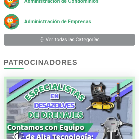
Administración de Condominios
Administración de Empresas
Ver todas las Categorías
Agencias Aduanales
PATROCINADORES
Agencias de Autos
Agencias de Cobranza
Agencias de Colocación
Agencias de Modelos