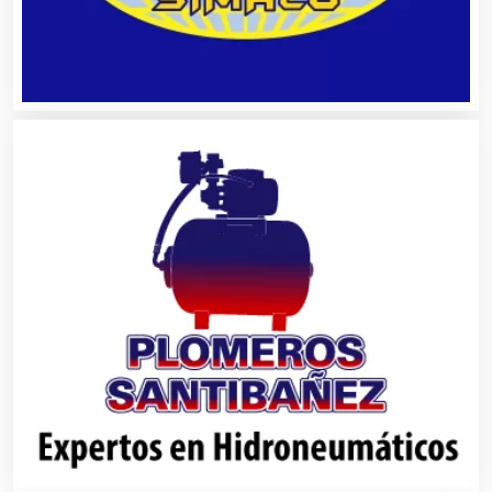
Artículos Personales
Artículos Publicitarios
Aseguradoras
Asesores Técnicos
Asesoría Fiscal
Asilos
Asociaciones Civiles