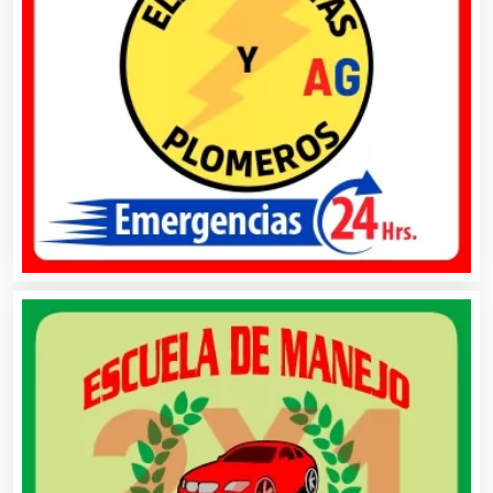
Avaluos
Balnearios
Bancos
Banquetes
Bares y Cantinas
Basculas
Bebidas