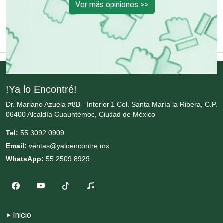
Ver más opiniones >>
Enfermeras
Envases y Empaques
Equipos contra Incendios
!Ya lo Encontré!
Dr. Mariano Azuela #8B - Interior 1 Col. Santa María la Ribera, C.P.
06400 Alcaldía Cuauhtémoc, Ciudad de México
Equipos de Oficina
Tel:
55 3092 0909
Email:
ventas@yaloencontre.mx
Equipos Médicos
WhatsApp:
55 2509 8929
Escuelas de Artes
Inicio
Escuelas de Conducción