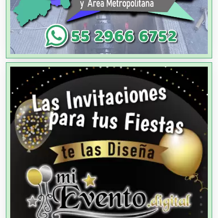
Agricultura y Ganadería
Agua Purificada
Aire Acondicionado
Alarmas
Albercas
Alimentos
Almacenaje