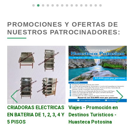
Cremerías y Salchichonerías
Cristalerías
PROMOCIONES Y OFERTAS DE
NUESTROS PATROCINADORES:
Cromadoras
Decoración de Interiores
Dentistas
Deportes
2
CRIADORAS ELECTRICAS
Viajes - Promoción en
V
EN BATERIA DE 1, 2, 3, 4 Y
Destinos Turísticos -
D
Depósitos Dentales
DE
5 PISOS
Huasteca Potosina
C