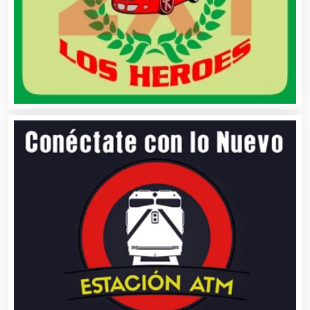
Belleza
Bordados y Estampados
Boutiques
Buceo
Cafeterías
Cajas de Ahorro