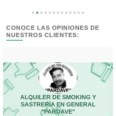
Dermatólogos
Desarrollo de Software
CONOCE LAS OPINIONES DE
NUESTROS CLIENTES:
Desperdicios Industriales
Dulcerías
Edecanes
Editores
ALQUILER DE SMOKING Y
SASTRERÍA EN GENERAL
Electricidad y Plomería
"PARDAVE"