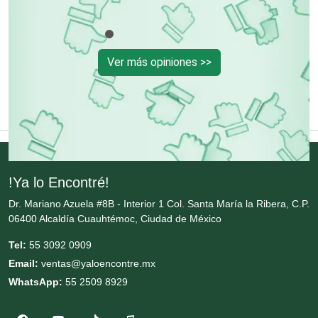
Contadores
Control de Plagas
Ver más opiniones >>
Conversiones Automotrices
Copiadoras
!Ya lo Encontré!
Cortinas, Persianas y Alfombras
Dr. Mariano Azuela #8B - Interior 1 Col. Santa María la Ribera, C.P.
06400 Alcaldía Cuauhtémoc, Ciudad de México
Cremerías y Salchichonerías
Tel:
55 3092 0909
Email:
ventas@yaloencontre.mx
Cristalerías
WhatsApp:
55 2509 8929