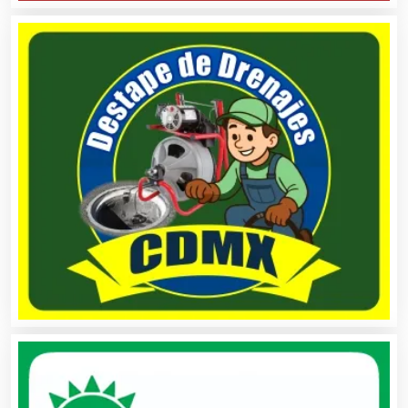
Aseguradoras
Asesores Técnicos
Asesoría Fiscal
Asilos
Asociaciones Civiles
Asociaciones Empresariales
Audio, Sonido e Iluminación