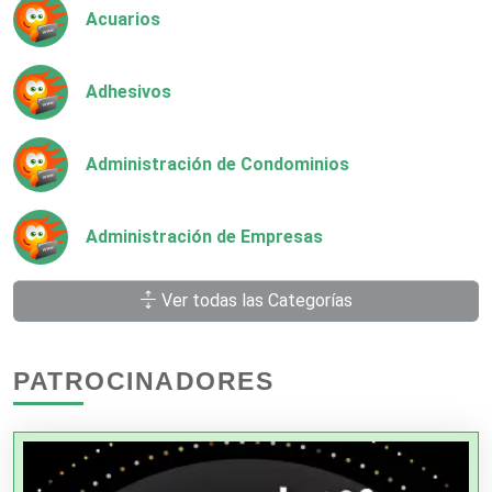
Acuarios
Adhesivos
Administración de Condominios
Administración de Empresas
Ver todas las Categorías
Agencias Aduanales
PATROCINADORES
Agencias de Autos
Agencias de Cobranza