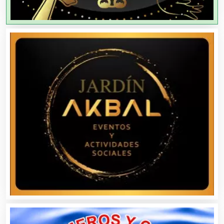
Aire Acondicionado
Alarmas
Albercas
Alimentos
Almacenaje
Alquiler de Autos
Alquiler de Equipos para Fiestas