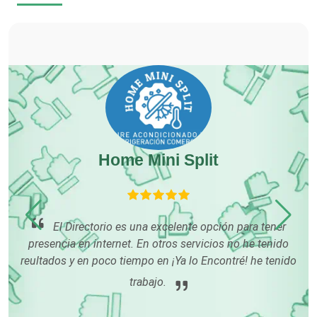
Cocinas Integrales
Combustibles y Lubricantes
Compresores de aire
Home Mini Split
Computadoras
Conferencias Empresariales
El Directorio es una excelente opción para tener
presencia en internet. En otros servicios no he tenido
e
reultados y en poco tiempo en ¡Ya lo Encontré! he tenido
Construcciones en General
í me
trabajo.