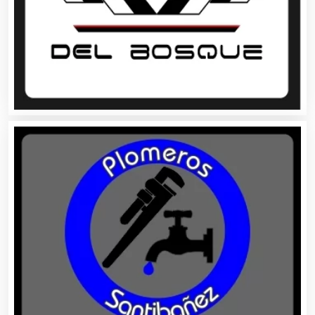
Bancos
Banquetes
Bares y Cantinas
Basculas
Bebidas
Belleza