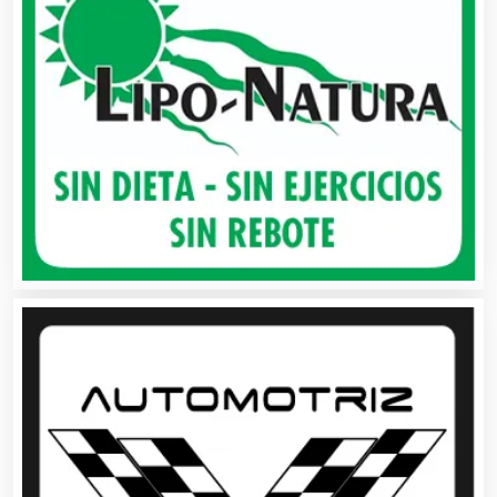
Audios para Eventos
Autobuses
Automatización
Automóviles Nuevos y Usados
Autopartes Eléctricas
Avaluos
Balnearios