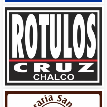
Ambulancias
Análisis Clínicos
Análisis de Aguas
Animadores de Eventos
Aparatos y Equipos Eléctricos
Arquitectos
Artes Gráficas