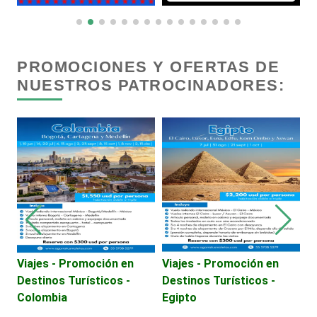
Centros Comerciales
Centros de Espectáculos
PROMOCIONES Y OFERTAS DE
NUESTROS PATROCINADORES:
Centros de Nutrición
Centros Turísticos
Cerrajerías
Cibercafés
Viajes - Promoción en
Viajes - Promoción en
V
Destinos Turísticos -
Destinos Turísticos -
D
Clínicas de Belleza
Colombia
Egipto
C