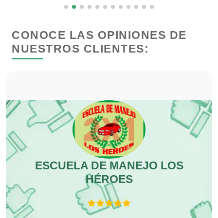
Clínicas de Rehabilitación
CONOCE LAS OPINIONES DE
Clínicas y Hospitales
NUESTROS CLIENTES:
Clubes Deportivos
Cocinas Integrales
Combustibles y Lubricantes
ESCUELA DE MANEJO LOS
Compresores de aire
R
HÉROES
Computadoras