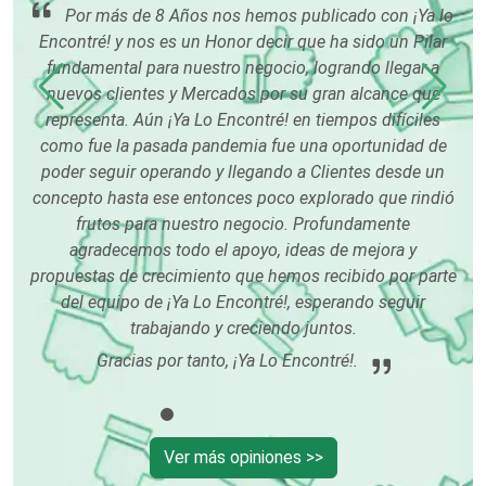
Por más de 8 Años nos hemos publicado con ¡Ya lo
Conferencias Empresariales
Encontré! y nos es un Honor decir que ha sido un Pilar
fundamental para nuestro negocio, logrando llegar a
tu
nuevos clientes y Mercados por su gran alcance que
Construcciones en General
ón
representa. Aún ¡Ya Lo Encontré! en tiempos difíciles
rme
como fue la pasada pandemia fue una oportunidad de
poder seguir operando y llegando a Clientes desde un
Contadores
concepto hasta ese entonces poco explorado que rindió
frutos para nuestro negocio. Profundamente
Control de Plagas
agradecemos todo el apoyo, ideas de mejora y
propuestas de crecimiento que hemos recibido por parte
del equipo de ¡Ya Lo Encontré!, esperando seguir
Conversiones Automotrices
trabajando y creciendo juntos.
Gracias por tanto, ¡Ya Lo Encontré!.
Copiadoras
Ver más opiniones >>
Cortinas, Persianas y Alfombras