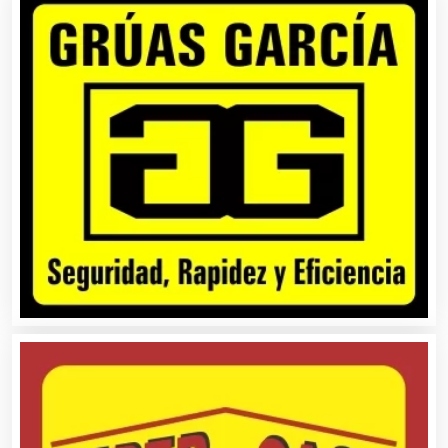
Autopartes Eléctricas
Avaluos
Balnearios
Bancos
Banquetes
Bares y Cantinas
Basculas