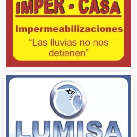
Bebidas
Belleza
Bordados y Estampados
Boutiques
Buceo
Cafeterías
Cajas de Ahorro