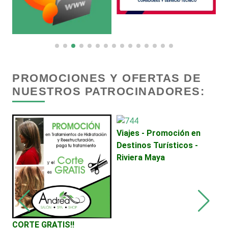
Buceo
Cafeterías
Cajas de Ahorro
PROMOCIONES Y OFERTAS DE
NUESTROS PATROCINADORES:
Cámaras de Comercio
Viajes - Promoción en
M
Camiones para Fletes
Destinos Turísticos -
r
Riviera Maya
S
Cancelería de Aluminio
Capacitación
CORTE GRATIS!!