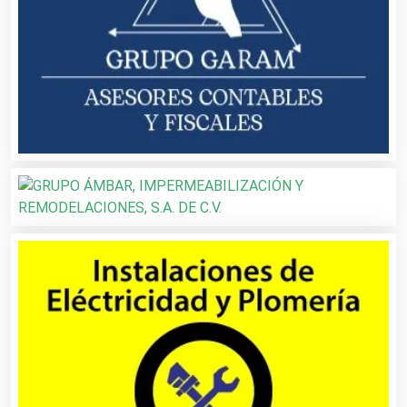
Automatización
Automóviles Nuevos y Usados
Autopartes Eléctricas
Avaluos
Balnearios
Bancos
Banquetes