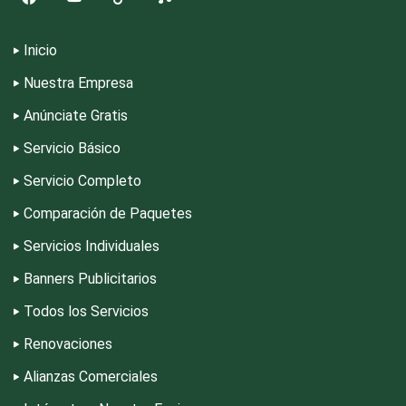
Conversiones Automotrices
Inicio
Copiadoras
Nuestra Empresa
Anúnciate Gratis
Cortinas, Persianas y Alfombras
Servicio Básico
Cremerías y Salchichonerías
Servicio Completo
Comparación de Paquetes
Cristalerías
Servicios Individuales
Banners Publicitarios
Cromadoras
Todos los Servicios
Renovaciones
Decoración de Interiores
Alianzas Comerciales