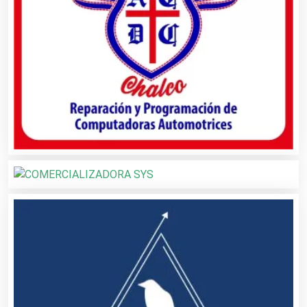
Asesoría Fiscal
Asilos
Asociaciones Civiles
Asociaciones Empresariales
Audio, Sonido e Iluminación
Audios para Eventos
Autobuses