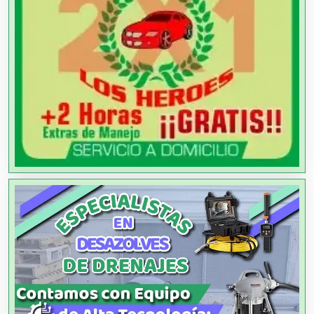
Aluminio
Ambulancias
Análisis Clínicos
Análisis de Aguas
Animadores de Eventos
Aparatos y Equipos Eléctricos
Arquitectos