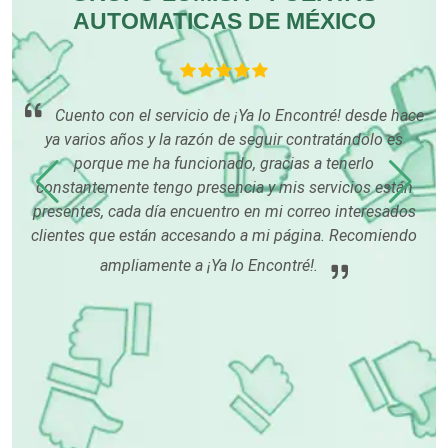
Editores
AUTOMATICAS DE MÉXICO
Electricidad y Plomería
cer
Cuento con el servicio de ¡Ya lo Encontré! desde hace
es
ya varios años y la razón de seguir contratándolo es
Electrodomésticos
 con
porque me ha funcionado, gracias a tenerlo
 su
constantemente tengo presencia y mis servicios están
Electrónica
presentes, cada día encuentro en mi correo interesados
clientes que están accesando a mi página. Recomiendo
ampliamente a ¡Ya lo Encontré!.
Elevadores y Ascensores
Empaques y Embalajes
Empresas de Limpieza