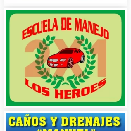
Automóviles Nuevos y Usados
Autopartes Eléctricas
Avaluos
Balnearios
Bancos
Banquetes
Bares y Cantinas