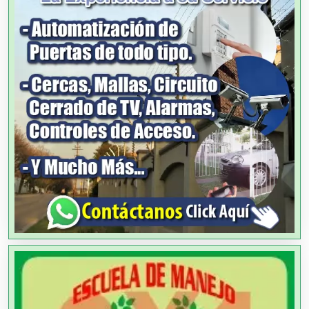
Alimentos
Almacenaje
Alquiler de Autos
Alquiler de Equipos para Fiestas
Alquiler de Sillas y Mesas
Alquiler de Trajes de Etiqueta
Alta Costura