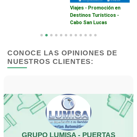
Viajes - Promoción en
A
Destinos Turísticos -
Depósitos Dentales
Cabo San Lucas
Dermatólogos
CONOCE LAS OPINIONES DE
Desarrollo de Software
NUESTROS CLIENTES:
Desperdicios Industriales
Dulcerías
Edecanes
GRUPO LUMISA - PUERTAS