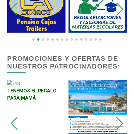
Cortinas, Persianas y Alfombras
Cremerías y Salchichonerías
Cristalerías
PROMOCIONES Y OFERTAS DE
NUESTROS PATROCINADORES:
Cromadoras
TENEMOS EL REGALO
Decoración de Interiores
PARA MAMÁ
Dentistas
Deportes