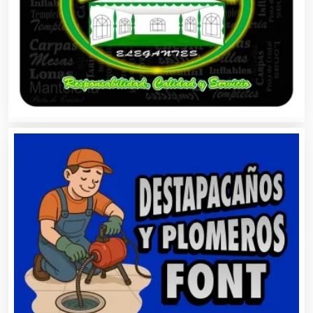
Cajas de Ahorro
Cámaras de Comercio
Camiones para Fletes
Cancelería de Aluminio
Capacitación
Carnicerías