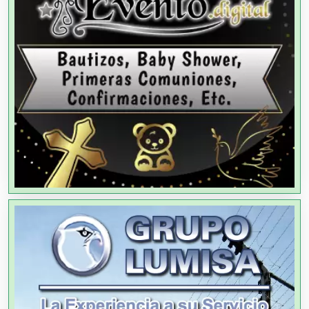
Agencias de Viajes
Agricultores
Agricultura y Ganadería
Agua Purificada
Aire Acondicionado
Alarmas
Albercas