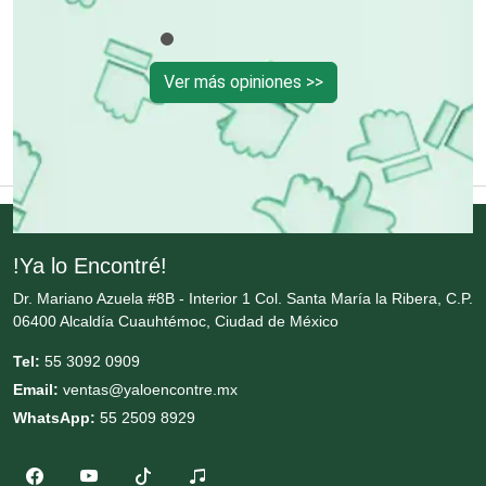
Energía Solar
Ver más opiniones >>
Enfermedades de la Piel
Enfermeras
Envases y Empaques
!Ya lo Encontré!
Dr. Mariano Azuela #8B - Interior 1 Col. Santa María la Ribera, C.P.
Equipos contra Incendios
06400 Alcaldía Cuauhtémoc, Ciudad de México
Tel:
55 3092 0909
Equipos de Oficina
Email:
ventas@yaloencontre.mx
WhatsApp:
55 2509 8929
Equipos Médicos