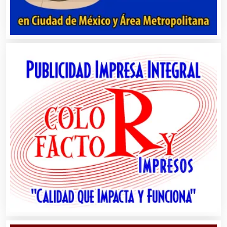
Carpinterías
Centros Comerciales
Centros de Espectáculos
Centros de Nutrición
Centros Turísticos
Cerrajerías
Cibercafés