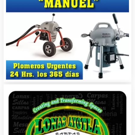
Basculas
Bebidas
Belleza
Bordados y Estampados
Boutiques
Buceo
Cafeterías