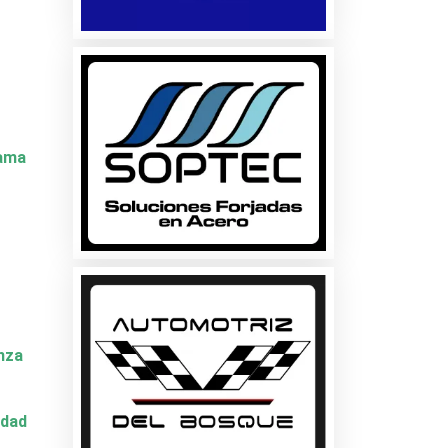
Dama
nza
idad