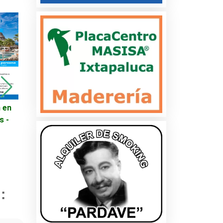
TENEMOS EL REGALO
PARA MAMÁ
 en
Viajes - Promoción en
s -
Destinos Turísticos -
Egipto
cio
: