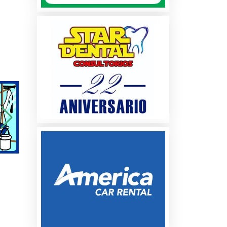
a
os
es
es
os
s y