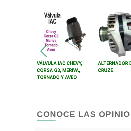
Autobuses
Autopartes Eléctricas
Bancos
Basculas
vrolet.
VÁLVULA IAC CHEVY,
ALTERNADOR 
lorado,
CORSA G3, MERIVA,
CRUZE
ail Blazer
TORNADO Y AVEO
Bordados y Estampados
Cafeterías
CONOCE LAS OPINIO
Camiones para Fletes