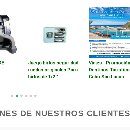
Automatización
Usados
Avaluos
Balnearios
Banquetes
Bares y Cantinas
Bebidas
Belleza
DE
Juego birlos seguridad
Viajes - Promoción
ruedas originales Para
Destinos Turístico
birlos de 1/2 "
Cabo San Lucas
Boutiques
Buceo
Cajas de Ahorro
Cámaras de Comer
NES DE NUESTROS CLIENTES
Cancelería de Aluminio
Capacitación