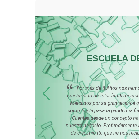
Carnicerías
Centros de Espectáculos
Cerrajerías
ESCUELA D
Clínicas de Rehabilitación
Cocinas Integrales
eres
Por más de 8 Años nos hemos
que ha sido un Pilar fundamental 
Mercados por su gran alcance qu
Computadoras
como fue la pasada pandemia fue
Clientes desde un concepto has
nuestro negocio. Profundamente 
Contadores
de crecimiento que hemos recibi