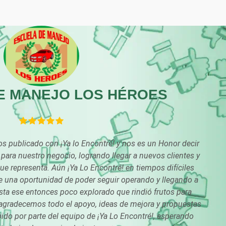
Carpinterías
Centros Comercial
Centros de Nutrición
Centros Turísticos
Cibercafés
Clínicas de Belleza
E MANEJO LOS HÉROES
Clínicas y Hospitales
Clubes Deportivos
Combustibles y
Compresores de ai
 publicado con ¡Ya lo Encontré! y nos es un Honor decir
Lubricantes
para nuestro negocio, logrando llegar a nuevos clientes y
e representa. Aún ¡Ya Lo Encontré! en tiempos difíciles
Conferencias
Construcciones en
 una oportunidad de poder seguir operando y llegando a
Empresariales
General
ta ese entonces poco explorado que rindió frutos para
Conversiones
agradecemos todo el apoyo, ideas de mejora y propuestas
Control de Plagas
Automotrices
do por parte del equipo de ¡Ya Lo Encontré!, esperando