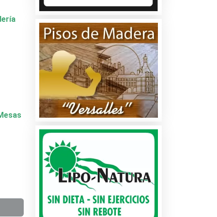
dería
y Mesas